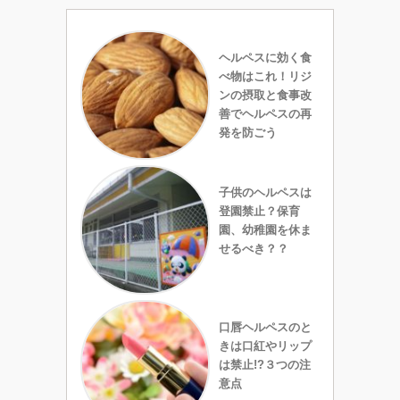
ヘルペスに効く食
べ物はこれ！リジ
ンの摂取と食事改
善でヘルペスの再
発を防ごう
子供のヘルペスは
登園禁止？保育
園、幼稚園を休ま
せるべき？？
口唇ヘルペスのと
きは口紅やリップ
は禁止!?３つの注
意点