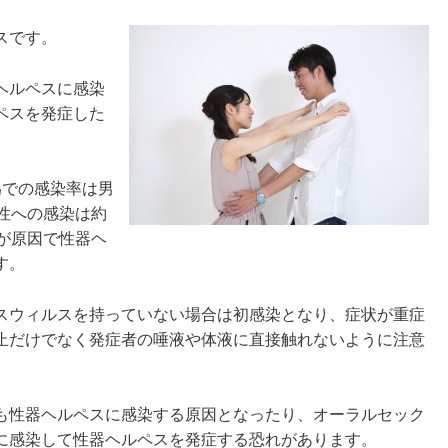
スです。
ヘルペスに感染
ペスを発症した
為での感染率は男
性への感染は約
が原因で性器ヘ
す。
スウィルスを持っていない場合は初感染となり、症状が重症
止だけでなく発症者の唾液や体液に直接触れないように注意
も性器ヘルペスに感染する原因となったり、オーラルセック
に感染して性器ヘルペスを発症する恐れがあります。