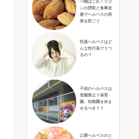
べ物はこれ！リジ
ンの摂取と食事改
善でヘルペスの再
発を防ごう
性器ヘルペスはど
んな性行為でうつ
るの？
子供のヘルペスは
登園禁止？保育
園、幼稚園を休ま
せるべき？？
口唇ヘルペスのと