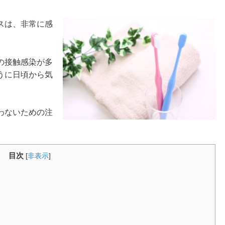
スは、非常に感
の接触感染が多
うに日頃から気
わないための注
目次
[
非表示
]